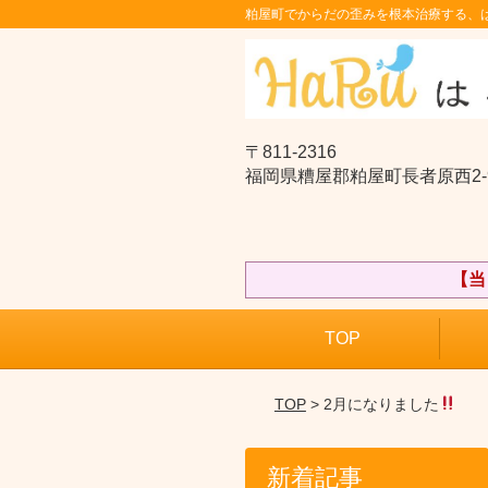
粕屋町でからだの歪みを根本治療する、
〒811-2316
福岡県糟屋郡粕屋町長者原西2-9
【当
TOP
TOP
> 2月になりました
新着記事